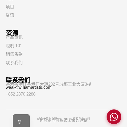
项目
资讯
资源
产品资讯
照明 101
销售条款
联系我们
联系我们
香港香港仔香港仔大道232号城都工业大厦3楼
waal@williamartists.com
+852 2870 2288
繁
EN
威廉士国际有限公司 - 2025 保留所有权利
照亮走向可持续未来的道路
简