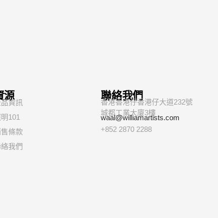
資源
聯絡我們
香港香港仔香港仔大道232號
產品資訊
城都工業大廈3樓
明101
waal@williamartists.com
+852 2870 2288
銷售條款
聯絡我們