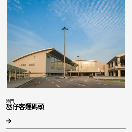
澳門
氹仔客運碼頭