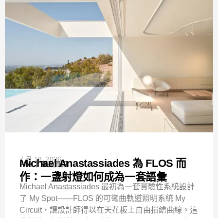
7 月 18, 2026
Michael Anastassiades 為 FLOS 而
Flos
產品資訊
作：一盞射燈如何成為一套語彙
Michael Anastassiades 最初為一套實驗性系統設計
了 My Spot——FLOS 的可彎曲軌道照明系統 My
Circuit，讓設計師得以在天花板上自由描繪曲線。這