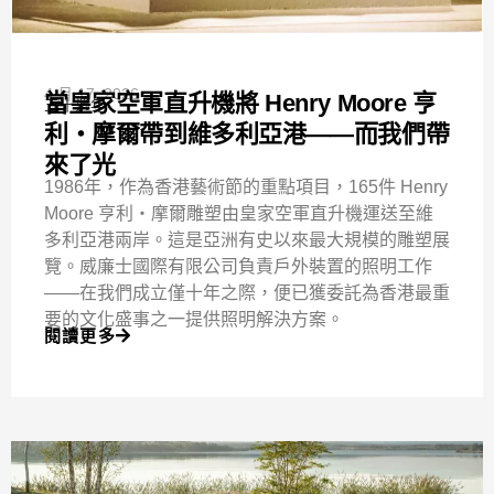
4 月 17, 2026
當皇家空軍直升機將 Henry Moore 亨
五十週年
利‧摩爾帶到維多利亞港——而我們帶
來了光
1986年，作為香港藝術節的重點項目，165件 Henry
Moore 亨利‧摩爾雕塑由皇家空軍直升機運送至維
多利亞港兩岸。這是亞洲有史以來最大規模的雕塑展
覽。威廉士國際有限公司負責戶外裝置的照明工作
——在我們成立僅十年之際，便已獲委託為香港最重
要的文化盛事之一提供照明解決方案。
閱讀更多