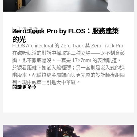
5 月 29, 2026
Zero Track Pro by FLOS：服務建築
Flos
產品資訊
的光
FLOS Architectural 的 Zero Track 與 Zero Track Pro
在磁吸軌道的對話中採取第三種立場——既不刻意彰
顯，也不徹底隱沒。一套是 17×7mm 的表面軌道，
於觀看距離下如嵌入般輕薄；另一套則是嵌入式的進
階版本，配備拉絲金屬飾面與更完整的設計師模組陣
列。現由威廉士引進大中華區。
閱讀更多