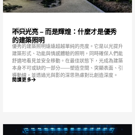
6 月 20, 2026
不只光亮 – 而是輝煌：什麼才是優秀
照明101
的建築照明
優秀的建築照明遠遠超越單純的亮度。它是以光提升
建築形式、功能與情感體驗的照明，同時確保人們能
舒適地看見並安全移動。在最佳狀態下，光成為建築
本身不可或缺的一部分——塑造空間、突顯表面、引
導動線，並透過光與影的深思熟慮對比創造深度。
閱讀更多