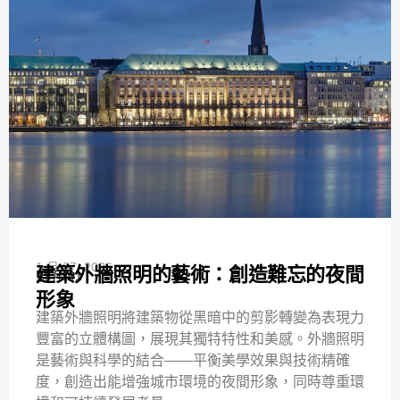
1 月 07, 2026
建築外牆照明的藝術：創造難忘的夜間
照明101
形象
建築外牆照明將建築物從黑暗中的剪影轉變為表現力
豐富的立體構圖，展現其獨特特性和美感。外牆照明
是藝術與科學的結合——平衡美學效果與技術精確
度，創造出能增強城市環境的夜間形象，同時尊重環