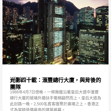
5 月 27, 2026
光影四十載：滙豐總行大廈，與背後的
五十週年
團隊
1986年4月7日傍晚，一條舞龍沿著皇后大道中滙豐
總行大廈的玻璃外牆扶手電梯翩然而上。皇后大道為
此封路一晚，2,500名賓客匯聚於廣場之上，香港正
式為當時造價最高的建築揭幕。