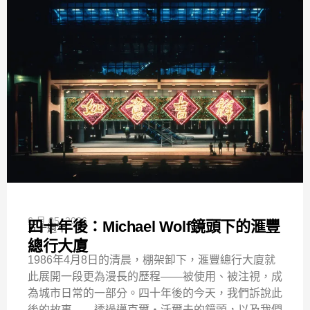
6 月 05, 2026
四十年後：Michael Wolf鏡頭下的滙豐
五十週年
總行大廈
1986年4月8日的清晨，棚架卸下，滙豐總行大廈就
此展開一段更為漫長的歷程——被使用、被注視，成
為城市日常的一部分。四十年後的今天，我們訴說此
後的故事——透過邁克爾・沃爾夫的鏡頭，以及我們