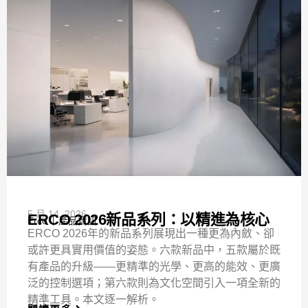
5 月 14, 2026
ERCO 2026新品系列：以精進為核心
Erco
產品資訊
ERCO 2026年的新品系列展現出一種更為內斂、卻
或許更具實用價值的姿態。六款新品中，五款屬於既
有產品的升級——更精準的光學、更高的能效、更廣
泛的控制選項；第六款則為文化空間引入一項全新的
精準工具。本文逐一解析。