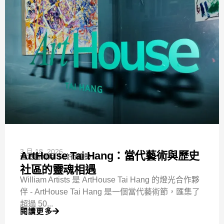
3 月 18, 2026
ArtHouse Tai Hang：當代藝術與歷史
香港藝術月
流行趨勢
社區的靈魂相遇
William Artists 是 ArtHouse Tai Hang 的燈光合作夥
伴 - ArtHouse Tai Hang 是一個當代藝術節，匯集了
超過 50...
閱讀更多