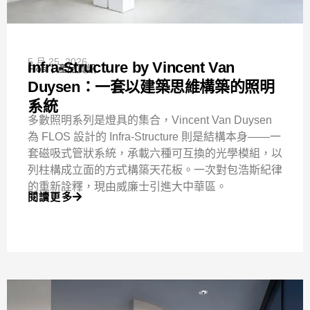
5 月 25, 2026
Infra-Structure by Vincent Van
Flos
產品資訊
Duysen：一套以建築思維構築的照明
系統
多數照明系列是燈具的集合，Vincent Van Duysen
為 FLOS 設計的 Infra-Structure 則是結構本身——一
套磁吸式管狀系統，承載六種可互換的光學模組，以
列柱構成立面的方式構築天花板。一次對包浩斯紀律
的重新詮釋，現由威廉士引進大中華區。
閱讀更多