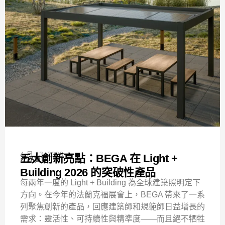
4 月 13, 2026
五大創新亮點：BEGA 在 Light +
產品資訊
Building 2026 的突破性產品
每兩年一度的 Light + Building 為全球建築照明定下
方向。在今年的法蘭克福展會上，BEGA 帶來了一系
列聚焦創新的產品，回應建築師和規範師日益增長的
需求：靈活性、可持續性與精準度——而且絕不牺牲