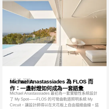
7 月 18, 2026
Michael Anastassiades 為 FLOS 而
Flos
產品資訊
作：一盞射燈如何成為一套語彙
Michael Anastassiades 最初為一套實驗性系統設計
了 My Spot——FLOS 的可彎曲軌道照明系統 My
Circuit，讓設計師得以在天花板上自由描繪曲線。這