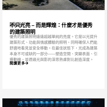
6 月 20, 2026
不只光亮 – 而是輝煌：什麼才是優秀
照明101
的建築照明
優秀的建築照明遠遠超越單純的亮度。它是以光提升
建築形式、功能與情感體驗的照明，同時確保人們能
舒適地看見並安全移動。在最佳狀態下，光成為建築
本身不可或缺的一部分——塑造空間、突顯表面、引
導動線，並透過光與影的深思熟慮對比創造深度。
閱讀更多