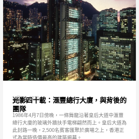
5 月 27, 2026
光影四十載：滙豐總行大廈，與背後的
五十週年
團隊
1986年4月7日傍晚，一條舞龍沿著皇后大道中滙豐
總行大廈的玻璃外牆扶手電梯翩然而上。皇后大道為
此封路一晚，2,500名賓客匯聚於廣場之上，香港正
式為當時造價最高的建築揭幕。