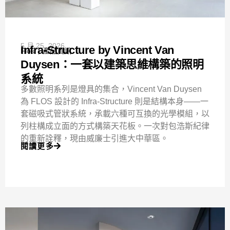
5 月 25, 2026
Infra-Structure by Vincent Van
Flos
產品資訊
Duysen：一套以建築思維構築的照明
系統
多數照明系列是燈具的集合，Vincent Van Duysen
為 FLOS 設計的 Infra-Structure 則是結構本身——一
套磁吸式管狀系統，承載六種可互換的光學模組，以
列柱構成立面的方式構築天花板。一次對包浩斯紀律
的重新詮釋，現由威廉士引進大中華區。
閱讀更多