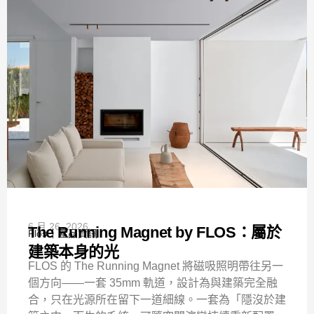
6 月 26, 2026
The Running Magnet by FLOS：屬於
Flos
產品資訊
建築本身的光
FLOS 的 The Running Magnet 將磁吸照明帶往另一
個方向——一套 35mm 軌道，設計為與建築完全融
合，只在光源所在留下一道細線。一套為「隱沒於建