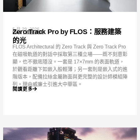
5 月 29, 2026
Zero Track Pro by FLOS：服務建築
Flos
產品資訊
的光
FLOS Architectural 的 Zero Track 與 Zero Track Pro
在磁吸軌道的對話中採取第三種立場——既不刻意彰
顯，也不徹底隱沒。一套是 17×7mm 的表面軌道，
於觀看距離下如嵌入般輕薄；另一套則是嵌入式的進
階版本，配備拉絲金屬飾面與更完整的設計師模組陣
列。現由威廉士引進大中華區。
閱讀更多