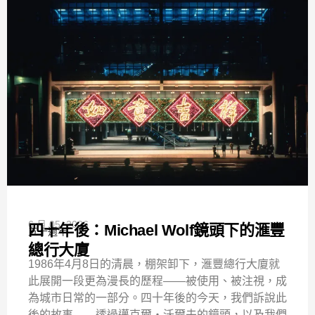
6 月 05, 2026
四十年後：Michael Wolf鏡頭下的滙豐
五十週年
總行大廈
1986年4月8日的清晨，棚架卸下，滙豐總行大廈就
此展開一段更為漫長的歷程——被使用、被注視，成
為城市日常的一部分。四十年後的今天，我們訴說此
後的故事——透過邁克爾・沃爾夫的鏡頭，以及我們