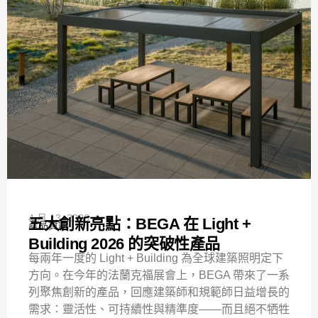
4 月 13, 2026
五大創新亮點：BEGA 在 Light +
產品資訊
Building 2026 的突破性產品
每兩年一度的 Light + Building 為全球建築照明定下
方向。在今年的法蘭克福展會上，BEGA 帶來了一系
列聚焦創新的產品，回應建築師和規範師日益增長的
需求：靈活性、可持續性與精準度——而且絕不牺牲