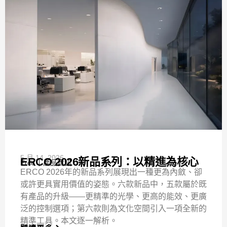
5 月 14, 2026
ERCO 2026新品系列：以精進為核心
Erco
產品資訊
ERCO 2026年的新品系列展現出一種更為內斂、卻
或許更具實用價值的姿態。六款新品中，五款屬於既
有產品的升級——更精準的光學、更高的能效、更廣
泛的控制選項；第六款則為文化空間引入一項全新的
精準工具。本文逐一解析。