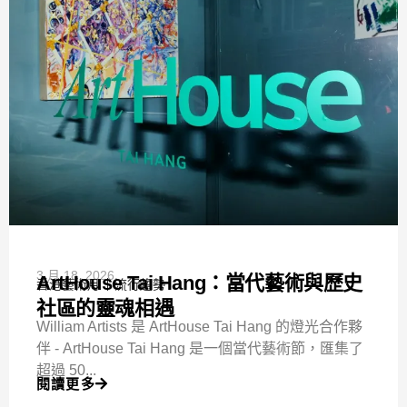
3 月 18, 2026
ArtHouse Tai Hang：當代藝術與歷史
香港藝術月
流行趨勢
社區的靈魂相遇
William Artists 是 ArtHouse Tai Hang 的燈光合作夥
伴 - ArtHouse Tai Hang 是一個當代藝術節，匯集了
超過 50...
閱讀更多