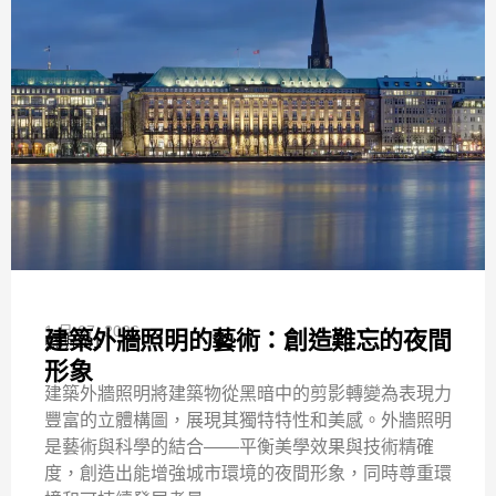
1 月 07, 2026
建築外牆照明的藝術：創造難忘的夜間
照明101
形象
建築外牆照明將建築物從黑暗中的剪影轉變為表現力
豐富的立體構圖，展現其獨特特性和美感。外牆照明
是藝術與科學的結合——平衡美學效果與技術精確
度，創造出能增強城市環境的夜間形象，同時尊重環