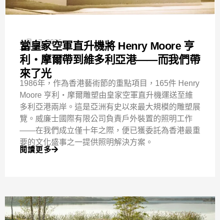
4 月 17, 2026
當皇家空軍直升機將 Henry Moore 亨
五十週年
利‧摩爾帶到維多利亞港——而我們帶
來了光
1986年，作為香港藝術節的重點項目，165件 Henry
Moore 亨利‧摩爾雕塑由皇家空軍直升機運送至維
多利亞港兩岸。這是亞洲有史以來最大規模的雕塑展
覽。威廉士國際有限公司負責戶外裝置的照明工作
——在我們成立僅十年之際，便已獲委託為香港最重
要的文化盛事之一提供照明解決方案。
閱讀更多