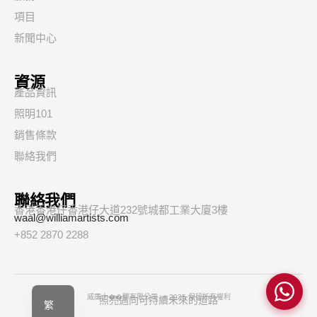
項目
新聞中心
資源
產品資訊
照明101
銷售條款
聯絡我們
聯絡我們
香港香港仔香港仔大道232號城都工業大廈3樓
waal@williamartists.com
+852 2870 2288
简
EN
威廉士��際有限公司 — 2025 保留所有權利
照亮邁向可持續未來的道路
繁