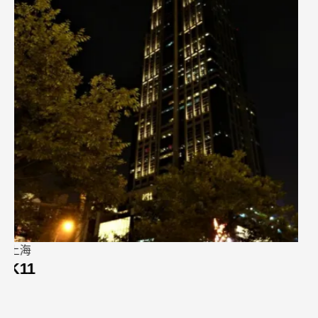
香港
蘇富比旗艦藝廊