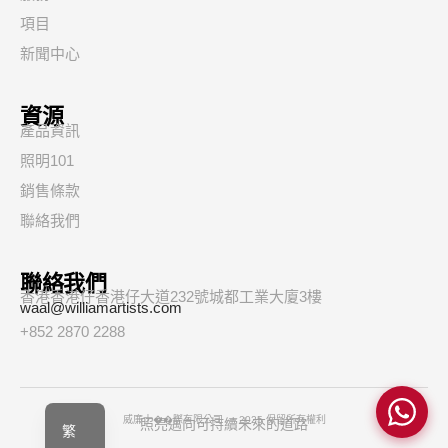
項目
新聞中心
資源
產品資訊
照明101
銷售條款
聯絡我們
聯絡我們
香港香港仔香港仔大道232號城都工業大廈3樓
waal@williamartists.com
+852 2870 2288
简
EN
威廉士��際有限公司 — 2025 保留所有權利
照亮邁向可持續未來的道路
繁